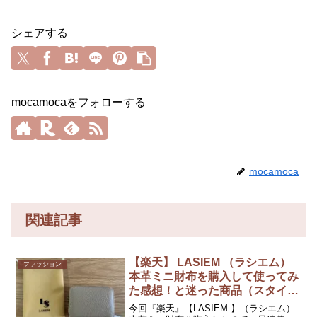
シェアする
mocamocaをフォローする
mocamoca
関連記事
【楽天】 LASIEM （ラシエム）
ファッション
本革ミニ財布を購入して使ってみ
た感想！と迷った商品（スタイル
オンバッグ）との比較！
今回『楽天』【LASIEM 】（ラシエム）