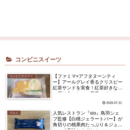
コンビニスイーツ
【ファミマ×アフタヌーンティ
コンビニスイーツ
ー】アールグレイ香るクリスピー
紅茶サンドを実食！紅茶好きなら
一度は食べたいご褒美スイーツ
2026.07.21
人気レストラン『sio』鳥羽シェ
グルメ
フ監修【白桃ジェラートバー】が
角切りの桃果肉たっぷり＆ジュー