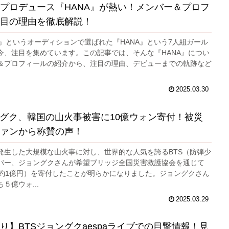
プロデュース『HANA』が熱い！メンバー＆プロフ
目の理由を徹底解説！
Girls』というオーディションで選ばれた『HANA』という7人組ガール
今、注目を集めています。この記事では、そんな『HANA』につい
＆プロフィールの紹介から、注目の理由、デビューまでの軌跡など
2025.03.30
ングク、韓国の山火事被害に10億ウォン寄付！被災
ァンから称賛の声！
発生した大規模な山火事に対し、世界的な人気を誇るBTS（防弾少
バー、ジョングクさんが希望ブリッジ全国災害救護協会を通じて
（約1億円）を寄付したことが明らかになりました。ジョングクさん
５億ウォ...
2025.03.29
】BTSジョングクaespaライブでの目撃情報！見