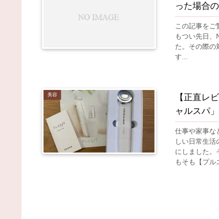
った場合の
この記事をご覧
もつい先日、N
た。その際の対
す...
美容
【正直レビ
ャルスパ」
仕事や家事な
しい日常生活
にしました。
もそも【プルエ