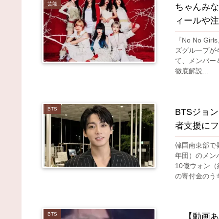
芸能
ちゃんみな
ィールや注
『No No 
ズグループが
て、メンバー
徹底解説...
BTS
BTSジョ
者支援にフ
韓国南東部で
年団）のメン
10億ウォン
の寄付金のうち
BTS
【動画あり