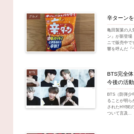
グルメ
辛ターンを
亀田製菓の人
ン』が新登場
ニで販売中で
響を呼んだ『つ
BTS
BTS完全
今後の活動
BTS（防弾
ることが明ら
されたHYBE
ついて言及...