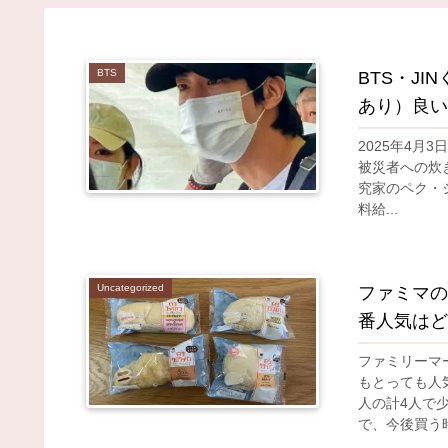
BTS
BTS・J
あり）良い
2025年4月
被災者への炊
究家のペク・ジ
料給...
Uncategorized
ファミマの
番人気はど
ファミリーマ
もとっても人気
人の計4人で
で、今後買う時