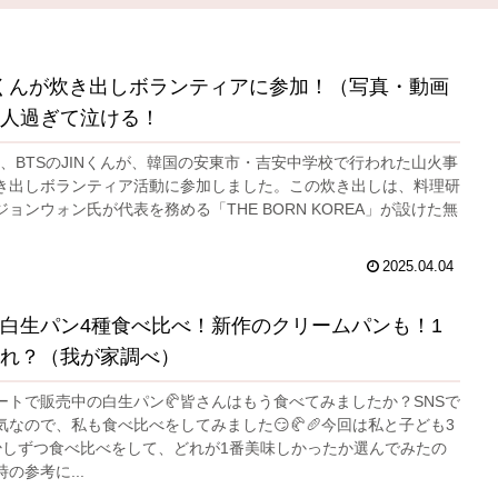
INくんが炊き出しボランティアに参加！（写真・動画
人過ぎて泣ける！
3日、BTSのJINくんが、韓国の安東市・吉安中学校で行われた山火事
き出しボランティア活動に参加しました。この炊き出しは、料理研
ョンウォン氏が代表を務める「THE BORN KOREA」が設けた無
2025.04.04
白生パン4種食べ比べ！新作のクリームパンも！1
れ？（我が家調べ）
ートで販売中の白生パン🥐皆さんはもう食べてみましたか？SNSで
なので、私も食べ比べをしてみました😏🥐🥖今回は私と子ども3
少しずつ食べ比べをして、どれが1番美味しかったか選んでみたの
の参考に...