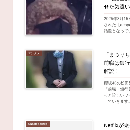
せた気遣い
2025年3月
された【aes
話題となって
エンタメ
「まつりち
前職は銀行
解説！
櫻坂46の松
「前職・銀行
っと珍しいワ
していきます。櫻
Uncategorized
Netfli