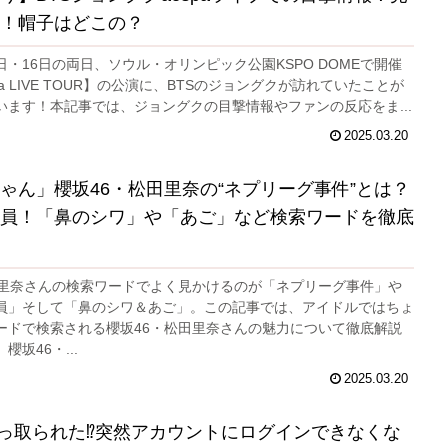
！帽子はどこの？
15日・16日の両日、ソウル・オリンピック公園KSPO DOMEで開催
pa LIVE TOUR】の公演に、BTSのジョングクが訪れていたことが
います！本記事では、ジョングクの目撃情報やファンの反応をま...
2025.03.20
ゃん」櫻坂46・松田里奈の“ネプリーグ事件”とは？
員！「鼻のシワ」や「あご」など検索ワードを徹底
田里奈さんの検索ワードでよく見かけるのが「ネプリーグ事件」や
員」そして「鼻のシワ＆あご」。この記事では、アイドルではちょ
ードで検索される櫻坂46・松田里奈さんの魅力について徹底解説
坂46・...
2025.03.20
xが乗っ取られた⁉︎突然アカウントにログインできなくな