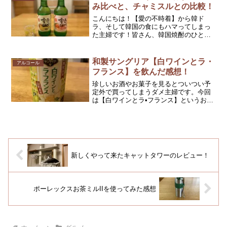
麺！です。辛ラーメンで有名...
み比べと、チャミスルとの比較！
こんにちは！【愛の不時着】から韓ド
ラ、そして韓国の食にもハマってしまっ
た主婦です！皆さん、韓国焼酎のひとつ
【ジョウンデー】をご存知でしょうか？
韓国焼酎と言えば日本版【彼女はキレイ
だった】に出演していた【佐久間由衣】
和製サングリア【白ワインとラ・
アルコール
さんが宣伝している【チャミ...
フランス】を飲んだ感想！
珍しいお酒やお菓子を見るとついつい予
定外で買ってしまうダメ主婦です。今回
は【白ワインとラ•フランス】というお酒
を発見して、即買いしてしまいました😅
【白ワインとラ•フランス】はイオングル
ープ限定発売！【白ワインとラ•フラン
ス】はサッポロが販売...
新しくやって来たキャットタワーのレビュー！
ポーレックスお茶ミルIIを使ってみた感想