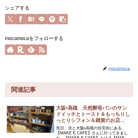
シェアする
mocamocaをフォローする
mocamoca
関連記事
大阪•高槻 天然酵母パンのサン
グルメ
ドイッチとトースト＆もっちりし
っとりシフォン＆雑貨のお店
【MAKE E CAFE】（メイクイー
先日、夫と大阪•高槻の住宅街にある、
カフェ）さんに行ってきました！
【MAKE E CAFE】さんに行ってきまし
た。【MAKE E CAFE】とは？【MAKE