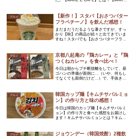
E CAFE】とは、自家製天然酵母の食パン
を使ったサンドイッチとトースト、もっ
ちりしっとりシフォン、そしてレトロ...
【新作！】スタバ【おさつバター
グルメ
フラペチーノ】を飲んだ感想！
まだまだうだるような暑さですが、すっ
かり【秋】の商品が続々と出てきていま
すね！スタバでも【おさつバターフラペ
チーノ】なる、秋の味覚が登場しまし
た。そこで早速飲んでみた感想をお届け
したいと思います！【おさつバターフラ
京都八起庵の『鶏カレー』と『鶏
グルメ
ペチーノ】はどんな味❓まず...
つくねカレー』を食べ比べ！
今日は朝からプチ断捨離をしていて、昼
ゴハンの準備が面倒に…（いや、何もし
てなくても面倒だけど…）で、手抜きし
てレトルトカレーにしました😆でも、ち
ょっとだけ豪華に【京都八起庵】の『鶏
カレー』と『鶏つくねカレー』京都八起
韓国カップ麺【キムチサバルミョ
グルメ
庵とは？昭和45年（19...
ン】の作り方と味の感想！
今日は韓国のカップ麺【キムチサバルミ
ョン】の作り方と食べた感想をお届けし
ます！キムチサバルミョンとは？キムチ
サバルミョン（김치 사발면）とは김치
（キムチ）사발（どんぶり）면（麺）つ
まり、キムチ味のどんぶり（カップ）
ジョウンデー（韓国焼酎）2種飲
グルメ