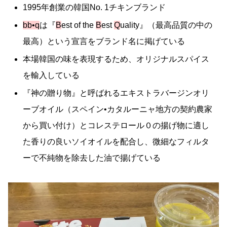
1995年創業の韓国No. 1チキンブランド
bb•q
は『
B
est of the
B
est
Q
uality』（最高品質の中の
最高）という宣言をブランド名に掲げている
本場韓国の味を表現するため、オリジナルスパイス
を輸入している
『神の贈り物』と呼ばれるエキストラバージンオリ
ーブオイル（スペイン•カタルーニャ地方の契約農家
から買い付け）とコレステロール０の揚げ物に適し
た香りの良いソイオイルを配合し、微細なフィルタ
ーで不純物を除去した油で揚げている