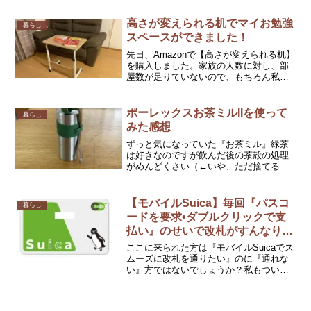
の充電器やら…と、寝転がって手の届く
ところに色んな物を置いています😅で
高さが変えられる机でマイお勉強
暮らし
も、ズボラなくせに『...
スペースができました！
先日、Amazonで【高さが変えられる机】
を購入しました。家族の人数に対し、部
屋数が足りていないので、もちろん私の
個室は無し…😭韓国ドラマとBTSにハマ
り、韓国語の勉強を始めたのですが、
【自分の机】というものが無いので、仕
ポーレックスお茶ミルIIを使って
暮らし
方なく食卓で勉強し...
みた感想
ずっと気になっていた『お茶ミル』緑茶
は好きなのですが飲んだ後の茶殻の処理
がめんどくさい（←いや、ただ捨てるだ
け…なんですけどね😅）急須（きゅう
す）の網目に茶葉が詰まったりして洗う
のがめんどくさい（←ただのぐうたらで
【モバイルSuica】毎回『パスコ
暮らし
しかない）などの理由で家で...
ードを要求•ダブルクリックで支
払い』のせいで改札がすんなり通
れない方必見❕
ここに来られた方は『モバイルSuicaでス
ムーズに改札を通りたい』のに『通れな
い』方ではないでしょうか？私もつい先
日までその一人でした前まではスムーズ
に通れていたのに、ある日突然、改札が
開かず、手元のスマホを見ると『パスコ