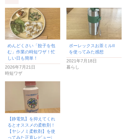
めんどくさい「餃子を包
ポーレックスお茶ミルII
む」作業の時短ワザ！忙
を使ってみた感想
しい日も簡単！
2021年7月18日
2026年7月21日
暮らし
時短ワザ
【静電気】を抑えてくれ
るとオススメの柔軟剤！
【ヤシノミ柔軟剤】を使
ってみた正直レビュー❕