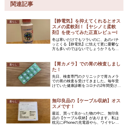
関連記事
【静電気】を抑えてくれるとオス
暮らし
スメの柔軟剤！【ヤシノミ柔軟
剤】を使ってみた正直レビュー❕
冬は寒いだけでもツラいのに、あのバチ
ッとくる【静電気】に怯えて更に憂鬱な
方も多いのではないでしょうか？もちろ
ん私もそのひとり…だから暖かい【フリ
ース】なども怖くて着られないので、買
わないようにしていますでも、そんな事
【胃カメラ】での胃の検査しまし
暮らし
はつゆ知らずの夫が先日私...
た！
先日、検査専門のクリニックで胃カメラ
での胃の検査を受けてきました。毎年受
けていた健康診断をコロナの2年間受けに
行けてなかったのと、ここ最近胃の痛み
があったので心配になって。結果は【ど
の部分もキレイ】だそうです✨👍胃に問
無印良品の【ケーブル収納】オス
暮らし
題がないのはホッとしま...
スメです！
最近、買って良かった物の中に、無印良
品の【ケーブル収納】があります。私は
枕元にiPhoneの充電器やら、ワイヤレス
イヤホンの充電器やら、ハンディ扇風機