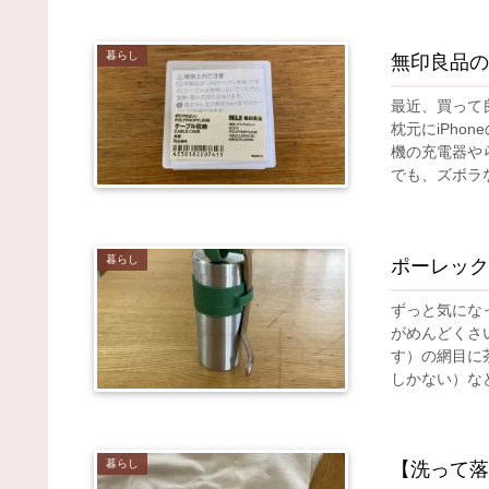
暮らし
無印良品の
最近、買って
枕元にiPh
機の充電器や
でも、ズボラな
暮らし
ポーレック
ずっと気にな
がめんどくさ
す）の網目に
しかない）など
暮らし
【洗って落