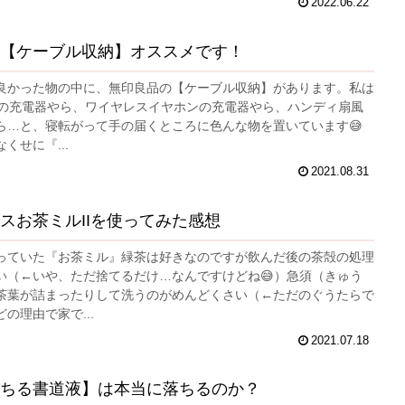
2022.06.22
【ケーブル収納】オススメです！
良かった物の中に、無印良品の【ケーブル収納】があります。私は
oneの充電器やら、ワイヤレスイヤホンの充電器やら、ハンディ扇風
ら…と、寝転がって手の届くところに色んな物を置いています😅
くせに『...
2021.08.31
スお茶ミルIIを使ってみた感想
っていた『お茶ミル』緑茶は好きなのですが飲んだ後の茶殻の処理
い（←いや、ただ捨てるだけ…なんですけどね😅）急須（きゅう
茶葉が詰まったりして洗うのがめんどくさい（←ただのぐうたらで
の理由で家で...
2021.07.18
ちる書道液】は本当に落ちるのか？