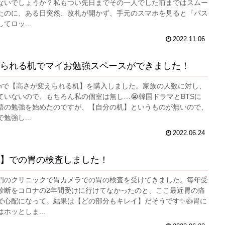
ないでしょうか？私もつい先日までその一人でした前まではスムー
たのに、ある日突然、改札が開かず、手元のスマホを見ると『パス
てロッ...
2022.11.06
られる机でマイお勉強スペースができました！
zonで【高さが変えられる机】を購入しました。家族の人数に対し、
ていないので、もちろん私の個室は無し…😭韓国ドラマとBTSに
語の勉強を始めたのですが、【自分の机】というものが無いので、
勉強し...
2022.06.24
】での胃の検査しました！
門のクリニックで胃カメラでの胃の検査を受けてきました。毎年受
診断をコロナの2年間受けに行けてなかったのと、ここ最近胃の痛
で心配になって。結果は【どの部分もキレイ】だそうです✨👍胃に
ホッとしま...