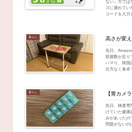
ない』方では
ズに通れてい
コードを入力し
暮らし
高さが変え
先日、Ama
部屋数が足り
ハマり、韓国
仕方なく食卓で
暮らし
【胃カメラ
先日、検査専
けていた健康
みがあったの
問題がないのは